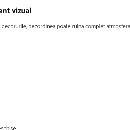
ent vizual
au decorurile, dezordinea poate ruina complet atmosfera
eschise.