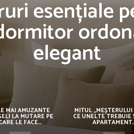
ruri esențiale 
dormitor ordona
elegant
LE MAI AMUZANTE
MITUL „MEȘTERULUI 
ȘELI LA MUTARE PE
CE UNELTE TREBUIE S
CARE LE FACE...
APARTAMENT..